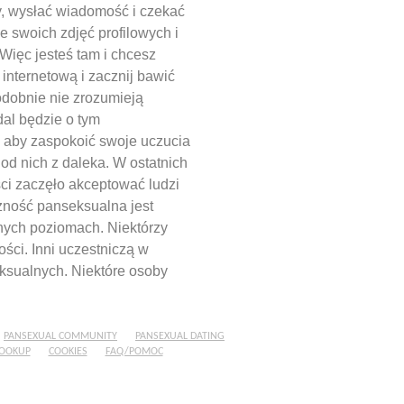
ny, wysłać wiadomość i czekać
e swoich zdjęć profilowych i
Więc jesteś tam i chcesz
 internetową i zacznij bawić
odobnie nie zrozumieją
dal będzie o tym
, aby zaspokoić swoje uczucia
od nich z daleka. W ostatnich
ci zaczęło akceptować ludzi
zność panseksualna jest
nych poziomach. Niektórzy
ści. Inni uczestniczą w
ksualnych. Niektóre osoby
PANSEXUAL COMMUNITY
PANSEXUAL DATING
HOOKUP
COOKIES
FAQ/POMOC