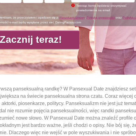
Tworząc konto będziesz otrzymywać
powiadomienia na email
wierdzam, że przeczytałem i zgadzam się z
Warunkami umowy
,
Polityką prywatności
oraz
Polityką 
mości e-mail będą wysyłane przez sieć DatingFactory.com
rwszą panseksualną randkę? W Pansexual Date znajdziesz setk
jwiększa na świecie panseksualna strona czatu. Coraz więcej o
ktorki, piosenkarze, politycy. Panseksualizm nie jest już tem
dal nie rozumie pojęcia panseksualności, więc randki panseksu
rozumieć nowe słowo. W Pansexual Date można znaleźć profile o
ładnym jest bardzo ważne, jeśli chodzi o opisy. Nie bój się, że
y nie. Dlaczego więc nie wejść w pole wyszukiwania i nie spr