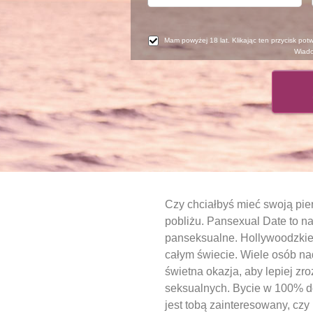
Mam powyżej 18 lat. Klikając ten przycisk pot
Wiado
Czy chciałbyś mieć swoją pie
pobliżu. Pansexual Date to na
panseksualne. Hollywoodzkie a
całym świecie. Wiele osób na
świetna okazja, aby lepiej z
seksualnych. Bycie w 100% dok
jest tobą zainteresowany, cz