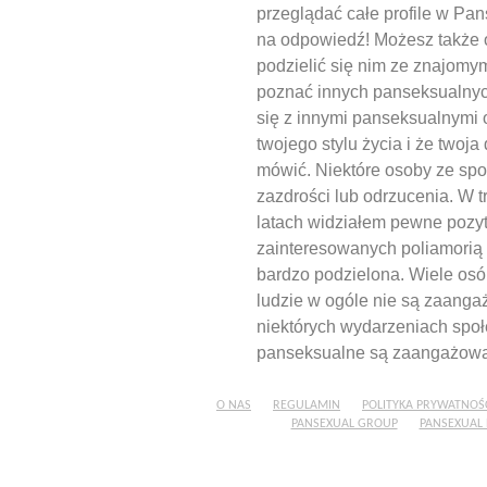
przeglądać całe profile w Pan
na odpowiedź! Możesz także op
podzielić się nim ze znajomym
poznać innych panseksualnych l
się z innymi panseksualnymi 
twojego stylu życia i że twoja
mówić. Niektóre osoby ze spo
zazdrości lub odrzucenia. W t
latach widziałem pewne pozy
zainteresowanych poliamorią 
bardzo podzielona. Wiele os
ludzie w ogóle nie są zaanga
niektórych wydarzeniach społ
panseksualne są zaangażowan
O NAS
REGULAMIN
POLITYKA PRYWATNOŚ
PANSEXUAL GROUP
PANSEXUAL 