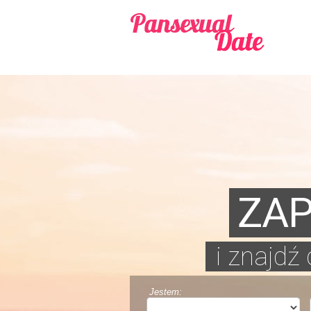
ZAP
i znajdź
Jestem: