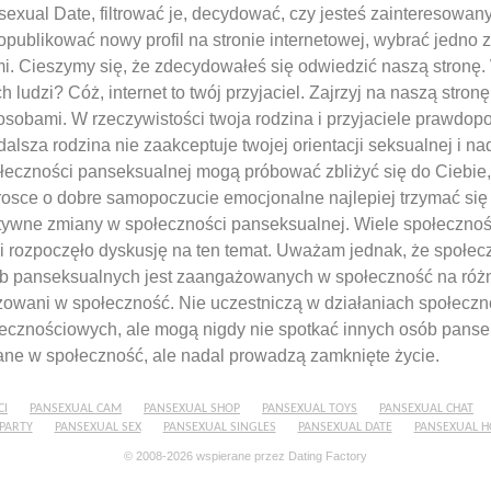
sexual Date, filtrować je, decydować, czy jesteś zainteresowa
ublikować nowy profil na stronie internetowej, wybrać jedno z
i. Cieszymy się, że zdecydowałeś się odwiedzić naszą stronę. 
udzi? Cóż, internet to twój przyjaciel. Zajrzyj na naszą stronę
osobami. W rzeczywistości twoja rodzina i przyjaciele prawdop
 dalsza rodzina nie zaakceptuje twojej orientacji seksualnej i na
łeczności panseksualnej mogą próbować zbliżyć się do Ciebie
rosce o dobre samopoczucie emocjonalne najlepiej trzymać się 
tywne zmiany w społeczności panseksualnej. Wiele społecznoś
i rozpoczęło dyskusję na ten temat. Uważam jednak, że społec
ób panseksualnych jest zaangażowanych w społeczność na róż
żowani w społeczność. Nie uczestniczą w działaniach społeczno
ecznościowych, ale mogą nigdy nie spotkać innych osób panse
e w społeczność, ale nadal prowadzą zamknięte życie.
CI
PANSEXUAL CAM
PANSEXUAL SHOP
PANSEXUAL TOYS
PANSEXUAL CHAT
PARTY
PANSEXUAL SEX
PANSEXUAL SINGLES
PANSEXUAL DATE
PANSEXUAL 
© 2008-2026
wspierane przez Dating Factory